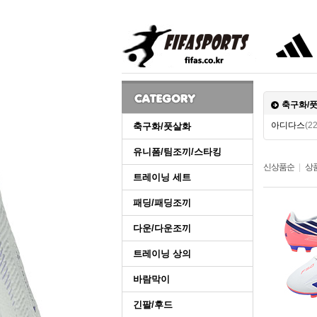
축구화/
아디다스
(22
축구화/풋살화
유니폼/팀조끼/스타킹
신상품순
|
상
트레이닝 세트
패딩/패딩조끼
다운/다운조끼
트레이닝 상의
바람막이
긴팔/후드