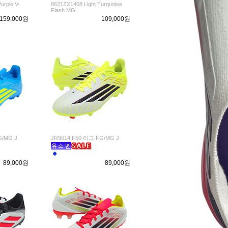
urple V-
8621ZX1408 Light Turquoise
Flash MG
159,000원
109,000원
G/MG J
JR9014 F50 리그 FG/MG J
89,000원
89,000원