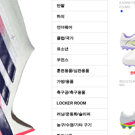
KJ0990
반팔
FG/MG
하의
언더웨어
클럽/국가
유소년
우먼스
훈련용품/심판용품
가방/용품
8621ZX140
MG
축구공/축구용품
LOCKER ROOM
러닝/운동화/슬리퍼
농구/수영/기타 구기