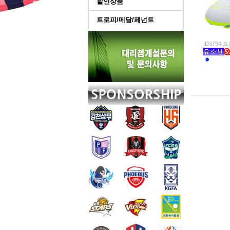
할인상품
트로피/메달/페넌트
ID3794 