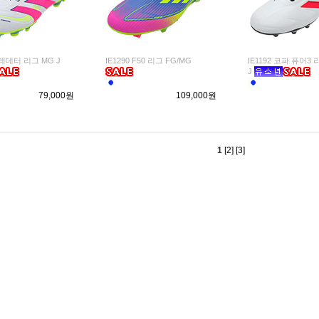
프레데터 리그 MG J
IE1290 F50 리그 FG/MG
IE1192 코파 퓨어3 
J
79,000원
109,000원
1
[2]
[3]