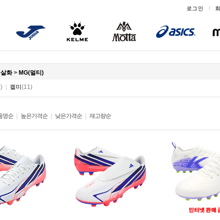
로그인
풋살화
>
MG(멀티)
)
|
켈미
(11)
품명순
|
높은가격순
|
낮은가격순
|
재고량순