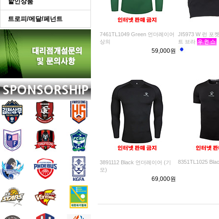
할인상품
트로피/메달/페넌트
7461TL1049 Green 언더레이어
JI5973 W 런 
상의
트 브라
59,000원
8351TL1025 Bla
3891112 Black 언더레이어 (기
모)
69,000원