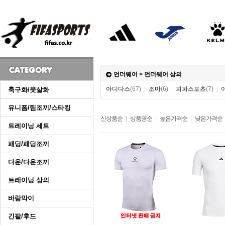
언더웨어
>
언더웨어 상의
아디다스
(67)
|
조마
(6)
|
피파스포츠
(7)
|
축구화/풋살화
유니폼/팀조끼/스타킹
신상품순
|
상품명순
|
높은가격순
|
낮은가격순
트레이닝 세트
패딩/패딩조끼
다운/다운조끼
트레이닝 상의
바람막이
긴팔/후드