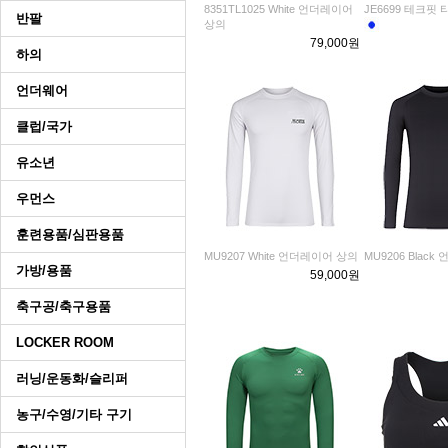
8351TL1025 White 언더레이어
JE6699 테크핏 
반팔
상의
79,000원
하의
언더웨어
클럽/국가
유소년
우먼스
훈련용품/심판용품
MU9207 White 언더레이어 상의
MU9206 Blac
가방/용품
59,000원
축구공/축구용품
LOCKER ROOM
러닝/운동화/슬리퍼
농구/수영/기타 구기