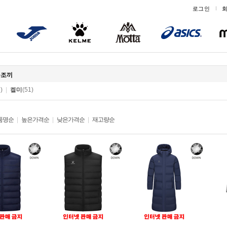
로그인
운조끼
)
|
켈미
(51)
품명순
|
높은가격순
|
낮은가격순
|
재고량순