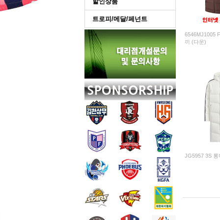
할인상품
트로피/메달/페넌트
6546MJ1005 F
끼 (다운)
JG5957 3S