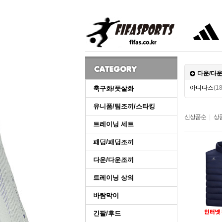
다운/다
아디다스
(18
축구화/풋살화
유니폼/팀조끼/스타킹
신상품순
|
상
트레이닝 세트
패딩/패딩조끼
다운/다운조끼
트레이닝 상의
바람막이
긴팔/후드