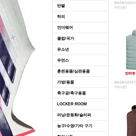
8561MJ1034 
반팔
끼(다운)
하의
언더웨어
클럽/국가
유소년
우먼스
훈련용품/심판용품
가방/용품
8561MJ1034 
끼(다운)
축구공/축구용품
LOCKER ROOM
러닝/운동화/슬리퍼
농구/수영/기타 구기